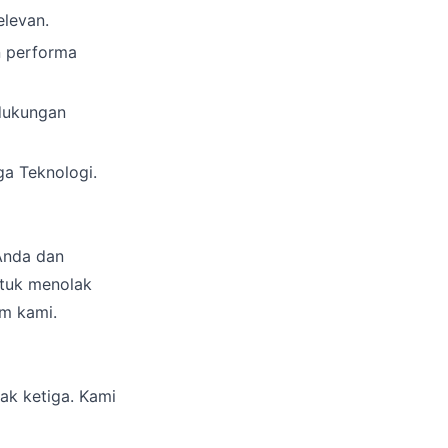
elevan.
n performa
dukungan
ga Teknologi.
Anda dan
tuk menolak
rm kami.
ak ketiga. Kami