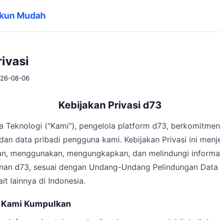
 Akun Mudah
ivasi
2026-08-06
Kebijakan Privasi d73
ga Teknologi ("Kami"), pengelola platform d73, berkomitme
 dan data pribadi pengguna kami. Kebijakan Privasi ini men
, menggunakan, mengungkapkan, dan melindungi informas
an d73, sesuai dengan Undang-Undang Pelindungan Data 
it lainnya di Indonesia.
ng Kami Kumpulkan