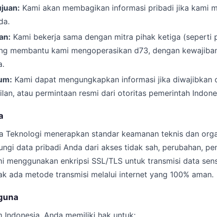
juan:
Kami akan membagikan informasi pribadi jika kami me
da.
an:
Kami bekerja sama dengan mitra pihak ketiga (seperti 
 yang membantu kami mengoperasikan d73, dengan kewajiba
a.
um:
Kami dapat mengungkapkan informasi jika diwajibkan 
lan, atau permintaan resmi dari otoritas pemerintah Indone
a
ga Teknologi menerapkan standar keamanan teknis dan orga
ungi data pribadi Anda dari akses tidak sah, perubahan, p
 menggunakan enkripsi SSL/TLS untuk transmisi data sensi
ak ada metode transmisi melalui internet yang 100% aman.
guna
Indonesia, Anda memiliki hak untuk: