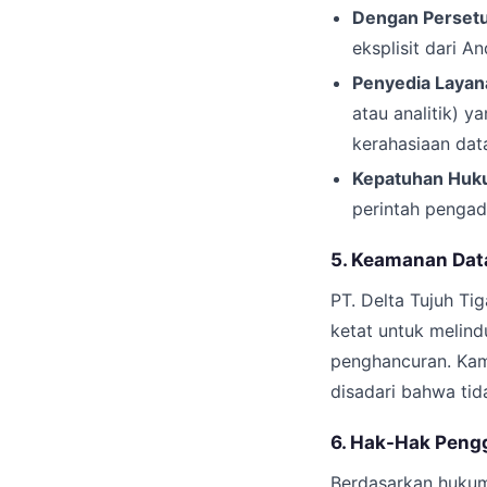
Dengan Persetu
eksplisit dari An
Penyedia Layan
atau analitik)
kerahasiaan dat
Kepatuhan Huk
perintah pengadi
5. Keamanan Dat
PT. Delta Tujuh Ti
ketat untuk melind
penghancuran. Kami
disadari bahwa tid
6. Hak-Hak Peng
Berdasarkan hukum 