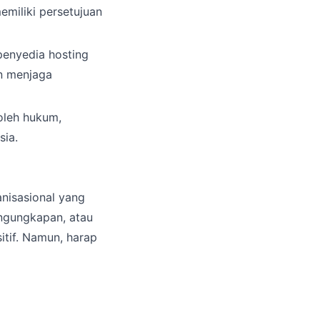
miliki persetujuan
penyedia hosting
n menjaga
oleh hukum,
sia.
nisasional yang
engungkapan, atau
tif. Namun, harap