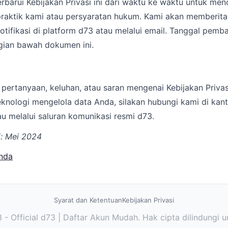
barui Kebijakan Privasi ini dari waktu ke waktu untuk me
raktik kami atau persyaratan hukum. Kami akan memberit
notifikasi di platform d73 atau melalui email. Tanggal pemb
gian bawah dokumen ini.
 pertanyaan, keluhan, atau saran mengenai Kebijakan Privasi
eknologi mengelola data Anda, silakan hubungi kami di kant
au melalui saluran komunikasi resmi d73.
i: Mei 2024
nda
Syarat dan Ketentuan
Kebijakan Privasi
- Official d73 | Daftar Akun Mudah. Hak cipta dilindungi