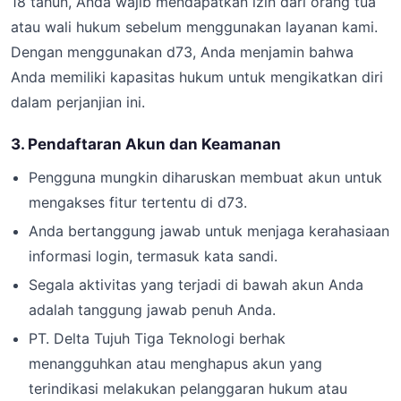
18 tahun, Anda wajib mendapatkan izin dari orang tua
atau wali hukum sebelum menggunakan layanan kami.
Dengan menggunakan d73, Anda menjamin bahwa
Anda memiliki kapasitas hukum untuk mengikatkan diri
dalam perjanjian ini.
3. Pendaftaran Akun dan Keamanan
Pengguna mungkin diharuskan membuat akun untuk
mengakses fitur tertentu di d73.
Anda bertanggung jawab untuk menjaga kerahasiaan
informasi login, termasuk kata sandi.
Segala aktivitas yang terjadi di bawah akun Anda
adalah tanggung jawab penuh Anda.
PT. Delta Tujuh Tiga Teknologi berhak
menangguhkan atau menghapus akun yang
terindikasi melakukan pelanggaran hukum atau