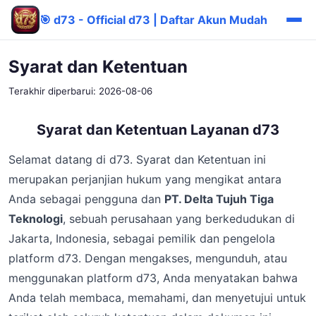
🎯 d73 - Official d73 | Daftar Akun Mudah
Syarat dan Ketentuan
Terakhir diperbarui: 2026-08-06
Syarat dan Ketentuan Layanan d73
Selamat datang di d73. Syarat dan Ketentuan ini
merupakan perjanjian hukum yang mengikat antara
Anda sebagai pengguna dan
PT. Delta Tujuh Tiga
Teknologi
, sebuah perusahaan yang berkedudukan di
Jakarta, Indonesia, sebagai pemilik dan pengelola
platform d73. Dengan mengakses, mengunduh, atau
menggunakan platform d73, Anda menyatakan bahwa
Anda telah membaca, memahami, dan menyetujui untuk