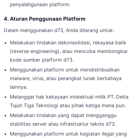
penyalahgunaan platform.
4. Aturan Penggunaan Platform
Dalam menggunakan d73, Anda dilarang untuk:
Melakukan tindakan dekonsolidasi, rekayasa balik
(reverse engineering), atau mencoba membongkar
kode sumber platform d73.
Menggunakan platform untuk mendistribusikan
malware, virus, atau perangkat lunak berbahaya
lainnya.
Melanggar hak kekayaan intelektual milik PT. Delta
Tujuh Tiga Teknologi atau pihak ketiga mana pun.
Melakukan tindakan yang dapat mengganggu
stabilitas server atau infrastruktur teknis d73.
Menggunakan platform untuk kegiatan ilegal yang