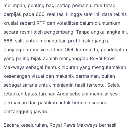
melimpah, penting bagi setiap pemain untuk tetap
berpijak pada 666i realitas. Hingga saat ini, data teknis
krusial seperti RTP dan volatilitas belum diumumkan
secara resmi oleh pengembang. Tanpa angka-angka ini,
666i sulit untuk menentukan profil risiko jangka
panjang dari mesin slot ini. Oleh karena itu, pendekatan
yang paling bijak adalah menganggap Royal Paws
Maxways sebagai bentuk hiburan yang mengutamakan
kesenangan visual dan mekanik permainan, bukan
sebagai sarana untuk menjamin hasil tertentu. Selalu
tetapkan batas taruhan Anda sebelum memulai sesi
permainan dan pastikan untuk bermain secara
bertanggung jawab.
Secara keseluruhan, Royal Paws Maxways berhasil