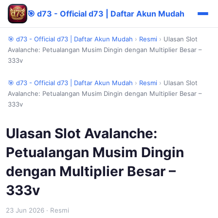
🎯 d73 - Official d73 | Daftar Akun Mudah
🎯 d73 - Official d73 | Daftar Akun Mudah
›
Resmi
›
Ulasan Slot
Avalanche: Petualangan Musim Dingin dengan Multiplier Besar –
333v
🎯 d73 - Official d73 | Daftar Akun Mudah
›
Resmi
›
Ulasan Slot
Avalanche: Petualangan Musim Dingin dengan Multiplier Besar –
333v
Ulasan Slot Avalanche:
Petualangan Musim Dingin
dengan Multiplier Besar –
333v
23 Jun 2026
· Resmi