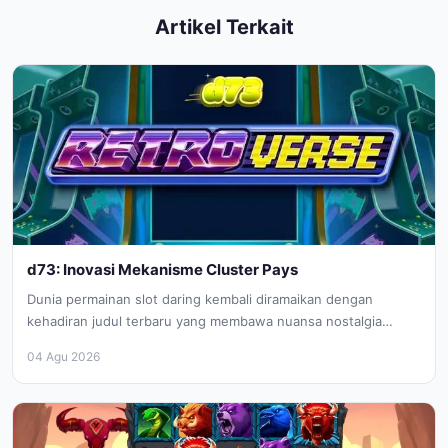
Artikel Terkait
d73: Inovasi Mekanisme Cluster Pays
Dunia permainan slot daring kembali diramaikan dengan
kehadiran judul terbaru yang membawa nuansa nostalgia
berpadu dengan teknologi modern. RetroVerse, rilisan...
04 Agu 2026