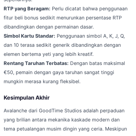
RTP yang Beragam:
Perlu dicatat bahwa penggunaan
fitur beli bonus sedikit menurunkan persentase RTP
dibandingkan dengan permainan dasar.
Simbol Kartu Standar:
Penggunaan simbol A, K, J, Q,
dan 10 terasa sedikit generik dibandingkan dengan
elemen bertema yeti yang lebih kreatif.
Rentang Taruhan Terbatas:
Dengan batas maksimal
€50, pemain dengan gaya taruhan sangat tinggi
mungkin merasa kurang fleksibel.
Kesimpulan Akhir
Avalanche dari GoodTime Studios adalah perpaduan
yang brilian antara mekanika kaskade modern dan
tema petualangan musim dingin yang ceria. Meskipun