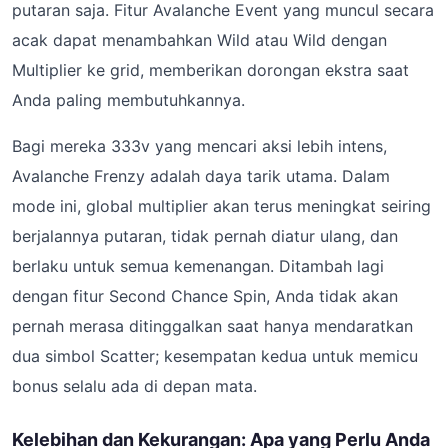
putaran saja. Fitur Avalanche Event yang muncul secara
acak dapat menambahkan Wild atau Wild dengan
Multiplier ke grid, memberikan dorongan ekstra saat
Anda paling membutuhkannya.
Bagi mereka 333v yang mencari aksi lebih intens,
Avalanche Frenzy adalah daya tarik utama. Dalam
mode ini, global multiplier akan terus meningkat seiring
berjalannya putaran, tidak pernah diatur ulang, dan
berlaku untuk semua kemenangan. Ditambah lagi
dengan fitur Second Chance Spin, Anda tidak akan
pernah merasa ditinggalkan saat hanya mendaratkan
dua simbol Scatter; kesempatan kedua untuk memicu
bonus selalu ada di depan mata.
Kelebihan dan Kekurangan: Apa yang Perlu Anda