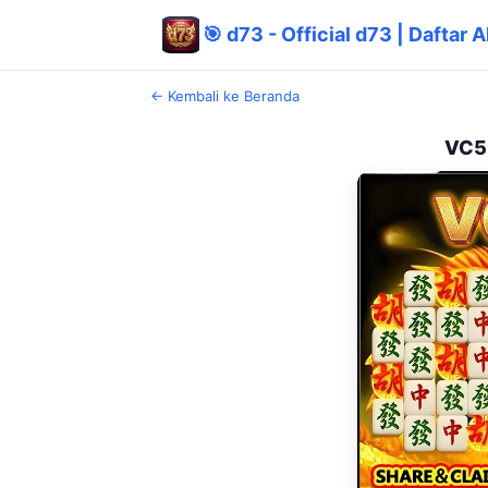
🎯 d73 - Official d73 | Daftar
← Kembali ke Beranda
VC55