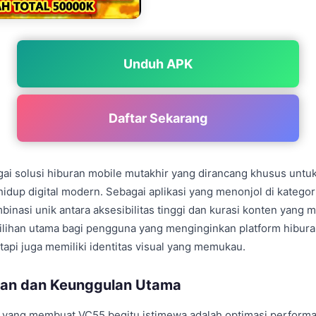
Unduh APK
Daftar Sekarang
gai solusi hiburan mobile mutakhir yang dirancang khusus unt
idup digital modern. Sebagai aplikasi yang menonjol di katego
nasi unik antara aksesibilitas tinggi dan kurasi konten yang 
lihan utama bagi pengguna yang menginginkan platform hibura
tapi juga memiliki identitas visual yang memukau.
lan dan Keunggulan Utama
k yang membuat VC55 begitu istimewa adalah optimasi perform